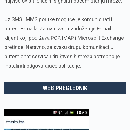
najviše ovisiti o jačini signala i općem stanju mreže.
Uz SMS i MMS poruke moguće je komunicirati i
putem E-maila. Za ovu svrhu zadužen je E-mail
klijent koji podržava POP, IMAP i Microsoft Exchange
pretince. Naravno, za svaku drugu komunikaciju
putem chat servisa i društvenih mreža potrebno je
instalirati odgovarajuće aplikacije.
WEB PREGLEDNIK