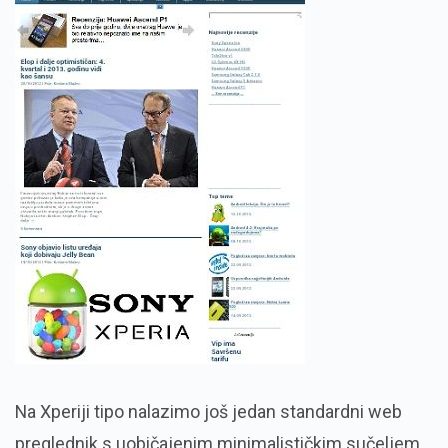
Na Xperiji tipo nalazimo još jedan standardni web
preglednik s uobičajenim minimalističkim sučeljem,